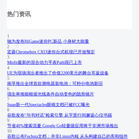
热门资讯
1
驰为发布HiGame迷你PC新品 小身材大能量
2
宏碁Chromebox CXI3迷你台式机现已开放预定
3
Misfit最新的混合动力手表Path现已上市
4
UE为现场演出者推出了价值2200美元的舞台耳返设备
5
南孚推出全球首款测电器装电池：可秒分电池新旧
6
强生将推能根据光线条件自动变色的隐形镜片
7
Snap新一代Spectacles眼镜文档已被FCC曝光
8
谷歌发布“与书对话”检索引擎 从字里行间邂逅心仪书籍
9
节省40%搜索流量:Google Go轻量级应用将于非洲市场推出
10
谷歌公布Fuchsia文档：并非Linux内核 从头构建自己的库和组件