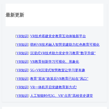
最新更新
[
VR知识
]
VR技术搭建党史教育互动体验新平台
[
VR知识
]
萌科VR技术融入智慧党建助力红色教育可视化
[
VR知识
]
沉浸式VR技术助力党史学习教育“数字升级”
[
VR知识
]
VR教育创新学习可视化、形象化
[
VR知识
]
5G+VR沉浸式智慧教室让学习更有趣
[
VR知识
]
教育“双改”政策后VR教育已站在“风口”
[
VR知识
]
VR一体机开启党建教育新方式!
[
VR知识
]
人工智能时代5G、VR“点亮”高校党史课堂