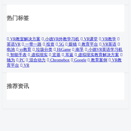
热门标签
VR教室解决方案
小德VR外教学习机
VR课堂
VR教学
英语VR
一带一路
投资
5G
眼镜
教育平台
VR英语
电池
vr教育
垃圾分类
HiGame
南孚
小德VR英语学习机
智能手表
虚拟现实
宏基
耳返
虚拟现实教育解决方案
驰为
PC
混合动力
Chromebox
Google
教育案例
VR教
育平台
VR
推荐资讯