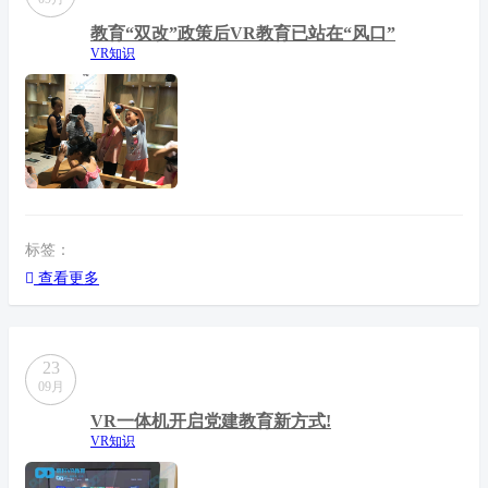
教育“双改”政策后VR教育已站在“风口”
VR知识
标签：
查看更多
23
09月
VR一体机开启党建教育新方式!
VR知识