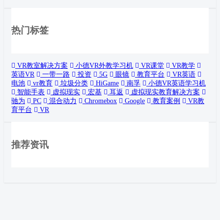
热门标签
VR教室解决方案
小德VR外教学习机
VR课堂
VR教学
英语VR
一带一路
投资
5G
眼镜
教育平台
VR英语
电池
vr教育
垃圾分类
HiGame
南孚
小德VR英语学习机
智能手表
虚拟现实
宏基
耳返
虚拟现实教育解决方案
驰为
PC
混合动力
Chromebox
Google
教育案例
VR教
育平台
VR
推荐资讯