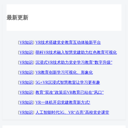
最新更新
[
VR知识
]
VR技术搭建党史教育互动体验新平台
[
VR知识
]
萌科VR技术融入智慧党建助力红色教育可视化
[
VR知识
]
沉浸式VR技术助力党史学习教育“数字升级”
[
VR知识
]
VR教育创新学习可视化、形象化
[
VR知识
]
5G+VR沉浸式智慧教室让学习更有趣
[
VR知识
]
教育“双改”政策后VR教育已站在“风口”
[
VR知识
]
VR一体机开启党建教育新方式!
[
VR知识
]
人工智能时代5G、VR“点亮”高校党史课堂