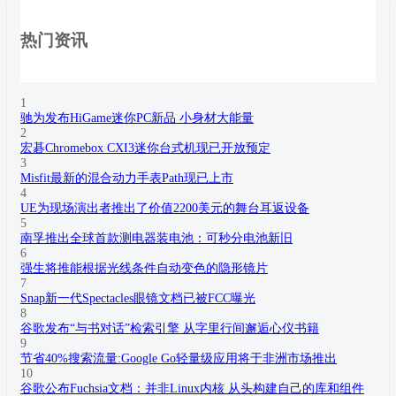
热门资讯
1
驰为发布HiGame迷你PC新品 小身材大能量
2
宏碁Chromebox CXI3迷你台式机现已开放预定
3
Misfit最新的混合动力手表Path现已上市
4
UE为现场演出者推出了价值2200美元的舞台耳返设备
5
南孚推出全球首款测电器装电池：可秒分电池新旧
6
强生将推能根据光线条件自动变色的隐形镜片
7
Snap新一代Spectacles眼镜文档已被FCC曝光
8
谷歌发布“与书对话”检索引擎 从字里行间邂逅心仪书籍
9
节省40%搜索流量:Google Go轻量级应用将于非洲市场推出
10
谷歌公布Fuchsia文档：并非Linux内核 从头构建自己的库和组件