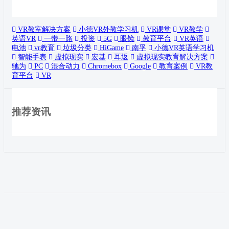
VR教室解决方案
小德VR外教学习机
VR课堂
VR教学
英语VR
一带一路
投资
5G
眼镜
教育平台
VR英语
电池
vr教育
垃圾分类
HiGame
南孚
小德VR英语学习机
智能手表
虚拟现实
宏基
耳返
虚拟现实教育解决方案
驰为
PC
混合动力
Chromebox
Google
教育案例
VR教
育平台
VR
推荐资讯