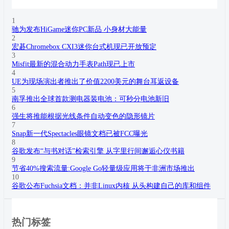
1
驰为发布HiGame迷你PC新品 小身材大能量
2
宏碁Chromebox CXI3迷你台式机现已开放预定
3
Misfit最新的混合动力手表Path现已上市
4
UE为现场演出者推出了价值2200美元的舞台耳返设备
5
南孚推出全球首款测电器装电池：可秒分电池新旧
6
强生将推能根据光线条件自动变色的隐形镜片
7
Snap新一代Spectacles眼镜文档已被FCC曝光
8
谷歌发布“与书对话”检索引擎 从字里行间邂逅心仪书籍
9
节省40%搜索流量:Google Go轻量级应用将于非洲市场推出
10
谷歌公布Fuchsia文档：并非Linux内核 从头构建自己的库和组件
热门标签