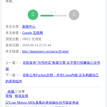
体验。
1
:
1
本文分类：
新闻中心
本文标签：
Google
,
互联网
浏览次数：
18022
次浏览
发布日期：2018-04-14 23:55:44
本文链接：
http://dangjianvr.cn/cms/a/20.html
上一篇 >：
谷歌发布“与书对话”检索引擎 从字里行间邂逅心仪书
籍
下一篇 >：
谷歌公布Fuchsia文档：并非Linux内核 从头构建自己
的库和组件
收藏
分享
举报
|
错误反馈
Leap Motion AR头显看起来很疯狂但可能是奇迹
GitHub 去年为漏洞支付了 16.6 万美元赏金