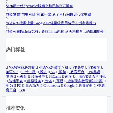
7
Snap新一代Spectacles眼镜文档已被FCC曝光
8
谷歌发布“与书对话”检索引擎 从字里行间邂逅心仪书籍
9
节省40%搜索流量:Google Go轻量级应用将于非洲市场推出
10
谷歌公布Fuchsia文档：并非Linux内核 从头构建自己的库和组件
热门标签
VR教室解决方案
小德VR外教学习机
VR课堂
VR教学
英语VR
一带一路
投资
5G
眼镜
教育平台
VR英语
电池
vr教育
垃圾分类
HiGame
南孚
小德VR英语学习机
智能手表
虚拟现实
宏基
耳返
虚拟现实教育解决方案
驰为
PC
混合动力
Chromebox
Google
教育案例
VR教
育平台
VR
推荐资讯