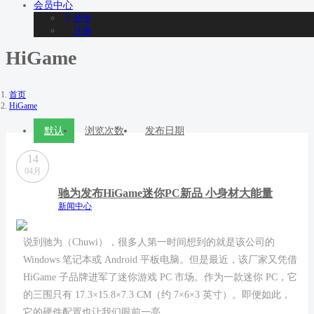
会员
中心
登录
注册
HiGame
首页
HiGame
默认
浏览次数
发布日期
14
04月
驰为发布HiGame迷你PC新品 小身材大能量
新闻中心
说到驰为（Chuwi），很多人第一时间想到的就是该公司的
Windows 笔记本或 Android 平板电脑。但是最近，该厂家又凭借
HiGame 子品牌进军了迷你游戏 PC 市场。作为一款迷你 PC，它
的三围只有 17.3×15.8×7.3 CM（约 7×6×3 英寸）。即便如此，
它的硬件配置也让我们眼前一亮。