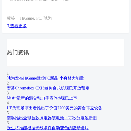
标签：
HiGame
,
PC
,
驰为
查看更多
热门资讯
1
驰为发布HiGame迷你PC新品 小身材大能量
2
宏碁Chromebox CXI3迷你台式机现已开放预定
3
Misfit最新的混合动力手表Path现已上市
4
UE为现场演出者推出了价值2200美元的舞台耳返设备
5
南孚推出全球首款测电器装电池：可秒分电池新旧
6
强生将推能根据光线条件自动变色的隐形镜片