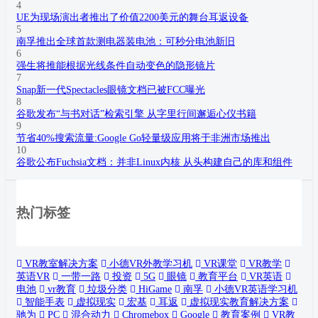
4
UE为现场演出者推出了价值2200美元的舞台耳返设备
5
南孚推出全球首款测电器装电池：可秒分电池新旧
6
强生将推能根据光线条件自动变色的隐形镜片
7
Snap新一代Spectacles眼镜文档已被FCC曝光
8
谷歌发布“与书对话”检索引擎 从字里行间邂逅心仪书籍
9
节省40%搜索流量:Google Go轻量级应用将于非洲市场推出
10
谷歌公布Fuchsia文档：并非Linux内核 从头构建自己的库和组件
热门标签
VR教室解决方案
小德VR外教学习机
VR课堂
VR教学
英语VR
一带一路
投资
5G
眼镜
教育平台
VR英语
电池
vr教育
垃圾分类
HiGame
南孚
小德VR英语学习机
智能手表
虚拟现实
宏基
耳返
虚拟现实教育解决方案
驰为
PC
混合动力
Chromebox
Google
教育案例
VR教