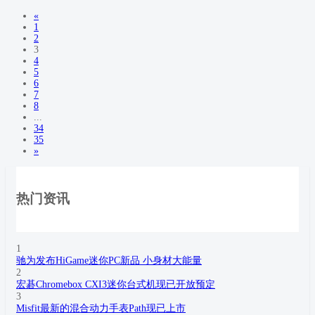
«
1
2
3
4
5
6
7
8
...
34
35
»
热门资讯
1
驰为发布HiGame迷你PC新品 小身材大能量
2
宏碁Chromebox CXI3迷你台式机现已开放预定
3
Misfit最新的混合动力手表Path现已上市