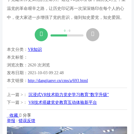
温党的革命艰辛之路，让历史印记再一次深深烙印在每个人的心
中，使大家进一步增强了党的意识，做到知史爱党，知史爱国。
0
:
0
本文分类：
VR知识
本文标签：
浏览次数：
2620
次浏览
发布日期：2021-10-03 09:22:48
本文链接：
http://dangjianvr.cn/cms/a/693.html
上一篇 >：
沉浸式VR技术助力党史学习教育“数字升级”
下一篇 >：
VR技术搭建党史教育互动体验新平台
收藏
分享
举报
|
错误反馈