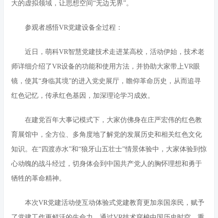
大的虚拟领域，让思想空间“无边无界”。
参观者感悟VR党建设备全过程：
近日，萌科VR智慧党建技术走进某高校，活动伊始，技术老
师详细介绍了VR设备的功能和使用方法，并协助大家带上VR眼
镜，使其“身临其境”的进入党史展厅，瞻仰革命历史，从而追寻
红色记忆，传承红色基因，加深理论学习成效。
在建党百年大事记模式下，大家仿佛身在庄严宏伟的红色教
育展馆中，全方位、多角度地了解党的发展历史和相关红色文化
知识。在“四渡赤水”和“狼牙山五壮士”情景体验中，大家体验到惊
心动魄的战斗经过，切身体会到中国共产党人的胸怀理想和勇于
牺牲的革命精神。
本次VR党建活动使互动体验式党建教育更加亲国亲民，赋予
了党建工作更鲜活的生命力。通过VR技术穿梭中国历史时空，重