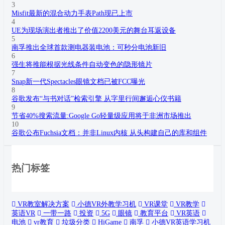
3
Misfit最新的混合动力手表Path现已上市
4
UE为现场演出者推出了价值2200美元的舞台耳返设备
5
南孚推出全球首款测电器装电池：可秒分电池新旧
6
强生将推能根据光线条件自动变色的隐形镜片
7
Snap新一代Spectacles眼镜文档已被FCC曝光
8
谷歌发布“与书对话”检索引擎 从字里行间邂逅心仪书籍
9
节省40%搜索流量:Google Go轻量级应用将于非洲市场推出
10
谷歌公布Fuchsia文档：并非Linux内核 从头构建自己的库和组件
热门标签
VR教室解决方案
小德VR外教学习机
VR课堂
VR教学
英语VR
一带一路
投资
5G
眼镜
教育平台
VR英语
电池
vr教育
垃圾分类
HiGame
南孚
小德VR英语学习机